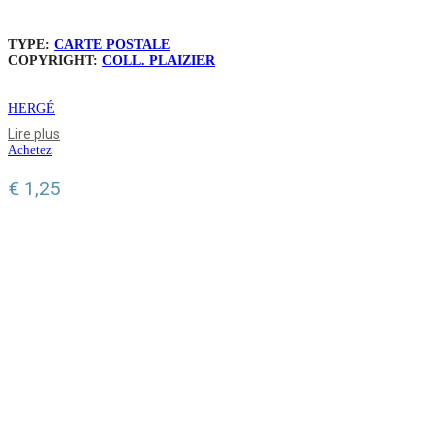
TYPE:
CARTE POSTALE
COPYRIGHT:
COLL. PLAIZIER
HERGÉ
Lire plus
Achetez
€
1,25