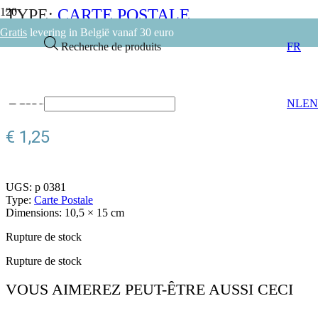
TYPE:
CARTE POSTALE
RETOURNER
Gratis
levering in België vanaf 30 euro
Recherche de produits
FR
Tintin
NL
EN
€
1,25
UGS:
p 0381
Type:
Carte Postale
Dimensions:
10,5 × 15 cm
Rupture de stock
Rupture de stock
VOUS AIMEREZ PEUT-ÊTRE AUSSI CECI