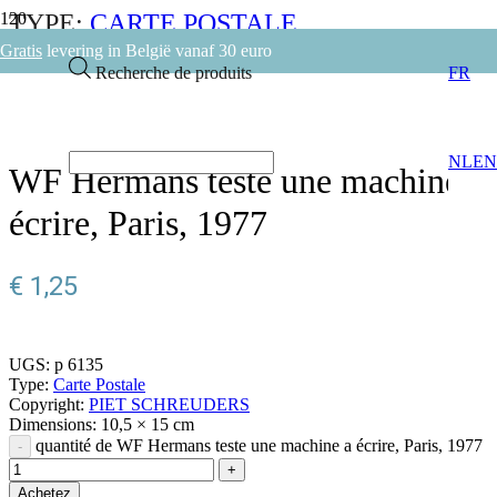
TYPE:
CARTE POSTALE
COPYRIGHT:
PIET SCHREUDERS
Gratis
levering in België vanaf 30 euro
Recherche de produits
FR
RETOURNER
NL
EN
WF Hermans teste une machine a
écrire, Paris, 1977
€
1,25
UGS:
p 6135
Type:
Carte Postale
Copyright:
PIET SCHREUDERS
Dimensions:
10,5 × 15 cm
quantité de WF Hermans teste une machine a écrire, Paris, 1977
Achetez