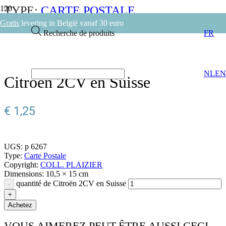
TYPE:
CARTE POSTALE
COPYRIGHT:
COLL. PLAIZIER
Gratis
levering in België vanaf 30 euro
Recherche de produits
FR
RETOURNER
NL
EN
Citroën 2CV en Suisse
€
1,25
UGS:
p 6267
Type:
Carte Postale
Copyright:
COLL. PLAIZIER
Dimensions:
10,5 × 15 cm
quantité de Citroën 2CV en Suisse
Achetez
VOUS AIMEREZ PEUT-ÊTRE AUSSI CECI